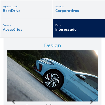
Agende o seu
Vendas
BestDrive
Corporativas
Peças e
Estou
Acessórios
Interessado
Design
Anterior
Próxi